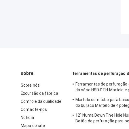
sobre
ferramentas de perfuração d
Ferramentas de perfuração
Sobre nós
da série HSD DTH Martelo e
Excursão da fábrica
Dia.135mm- 155mm
Martelo sem tubo para baixo
Controle da qualidade
do buraco Martelo de 4 pol
Contacte-nos
válvula de pé para a haste I
12" Numa Down The Hole N
Notícia
Botão de perfuração para p
Mapa do site
rocha