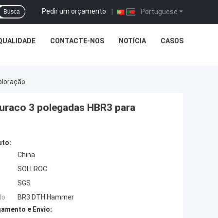
Pedir um orçamento
|
Portuguese
Busca
QUALIDADE
CONTACTE-NOS
NOTÍCIA
CASOS
ploração
buraco 3 polegadas HBR3 para
uto:
China
SOLLROC
SGS
o:
BR3 DTH Hammer
amento e Envio: