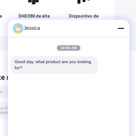
a
DHD380 de alta
Dispositivo de
eficácia 8
perfuração de
Jessica
polegadas para
poços de água
e
baixo do buraco
para o buraco do
de martelo de
martelo do
/
perfuração em
buraco 6
10:06 AM
cor preta
polegadas QL60
Good day, what product are you looking 
for?
xe mensagem