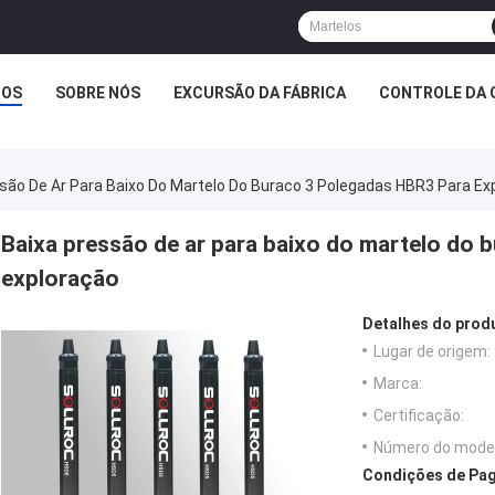
TOS
SOBRE NÓS
EXCURSÃO DA FÁBRICA
CONTROLE DA 
são De Ar Para Baixo Do Martelo Do Buraco 3 Polegadas HBR3 Para Ex
Baixa pressão de ar para baixo do martelo do 
exploração
Detalhes do prod
Lugar de origem:
Marca:
Certificação:
Número do model
Condições de Pag