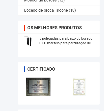
Moedor de botões
(12)
Bocado de broca Tricone
(18)
OS MELHORES PRODUTOS
5 polegadas para baixo do buraco
DTH martelo para perfuração de
poços de água / mineração
CERTIFICADO