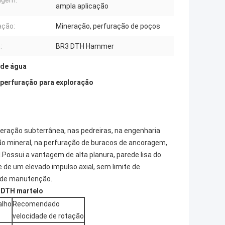
agem:
ampla aplicação
ação:
Mineração, perfuração de poços
:
BR3 DTH Hammer
 de água
 perfuração para exploração
eração subterrânea, nas pedreiras, na engenharia
ação mineral, na perfuração de buracos de ancoragem,
Possui a vantagem de alta planura, parede lisa do
e de um elevado impulso axial, sem limite de
e de manutenção.
 DTH martelo
alho
Recomendado
velocidade de rotação