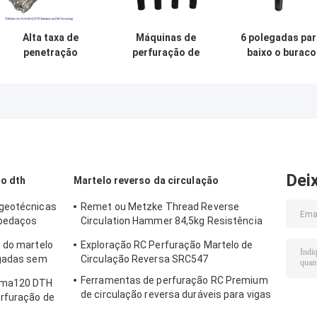
Alta taxa de
Máquinas de
6 polegadas par
penetração
perfuração de
baixo o buraco
Perforação de
poços de rocha
martelo
rocha Dth
martelos de
ferramentas d
Hammer DHD340
perfuração de
perfuração de
Certificação SGS
vigas HD55
rocha DHD360 
DHD350 COP54 5
Cop64 poço de
polegadas
água
Dei
o dth
Martelo reverso da circulação
 geotécnicas
Remet ou Metzke Thread Reverse
 pedaços
Circulation Hammer 84,5kg Resistência
ao ácido
 do martelo
Exploração RC Perfuração Martelo de
egadas sem
Circulação Reversa SRC547
R340
Ferramentas de perfuração RC Premium
uma120 DTH
de circulação reversa duráveis para vigas
erfuração de
PR40