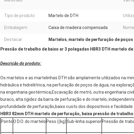
Materiais:
Vant
Tipo de produto:
Martelo de DTH
Utiliz
Embalagem:
Caixa de madeira compensada
Nome
Destacar:
Martelos
,
martelo de perfuração de poços
Pressão de trabalho de baixo ar 3 polegadas HBR3 DTH martelo de
Descrição do produto:
Os martelos e as martelinhas DTH são amplamente utilizados na min
hidráulica e hidrelétrica, na perfuração de poços de água, na explor
na engenharia geotérmica,Escavação de metrô, outra engenharia civil.
buraco, alta rigidez da barra de perfuração e do martelo, independent
profundidade de perfuração,baixo custo dos dispositivos e facilidad
HBR3 82mm DTH martelo de perfuração, baixa pressão de trabalho
Ponto
O D.O. do martelo
Peso ((kg)
Sub-linha superior
Pressão de trab