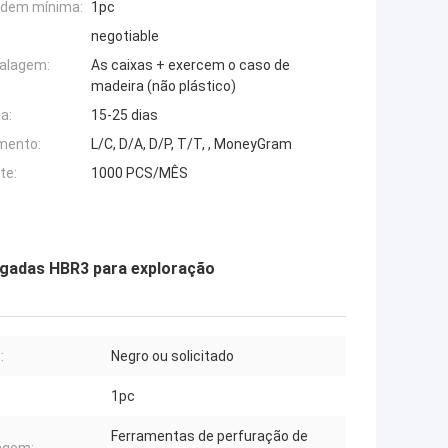
rdem mínima:
1pc
negotiable
alagem:
As caixas + exercem o caso de
madeira (não plástico)
a:
15-25 dias
mento:
L/C, D/A, D/P, T/T, , MoneyGram
te:
1000 PCS/MÊS
legadas HBR3 para exploração
:
Negro ou solicitado
1pc
Ferramentas de perfuração de