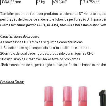
HBR3
82 mm
26 kg
API 2 3/8"
0.7-1.75Mpa
Também podemos fornecer produtos relacionados DTH martelos, sis
perfuração de blocos de slide, etc e tubos de perfuração DTH para vári
Outros tamanhos padrão CDDA, DCAMA, Crealius e ISO estão disponíveis
Características do produto
As martelinhas DTH têm as seguintes características:
1. Selecionados aços especiais de alta qualidade e carburo.
2Controlo de qualidade rigoroso, produzido por máquinas CNC.
3Design simples e razoável, baixa taxa de problemas.
4Baixo consumo de ar, perfuração suave, potência de impacto máxima
Produtos Fotos: