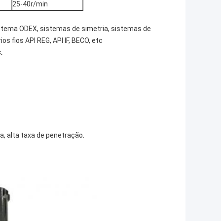
25-40r/min
tema ODEX, sistemas de simetria, sistemas de
os fios API REG, API IF, BECO, etc
.
, alta taxa de penetração.