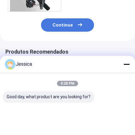
duráveis para vigas PR40
Continue
Produtos Recomendados
Jessica
9:28 PM
Good day, what product are you looking for?
Alta taxa de
Martelo de
Martelo de alt
penetração martelo
circulação inversa
circulação inv
RC com longa vida
de aço de alto
de aço carbon
útil e alta eficiência
carbono com fio
alta taxa de
para perfuração de
Metzke/Remet para
penetração e 
Melhor preço
Melhor preço
Melhor pr
circulação reversa
perfuração de alta
vida útil para