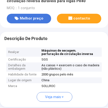
circulação reversa duráveis para vigas PR40
MOQ：1 conjunto
Melhor preço
contacto
Descrição De Produto
,
Máquinas de secagem
Realçar
perfuração de circulação inversa
Certificação
SGS
Detalhes da
As caixas + exercem o caso de madeira
embalagem
(não plástico)
Habilidade da fonte
2000 grupos pelo mês
Lugar de origem
China
Marca
SOLLROC
Veja mais