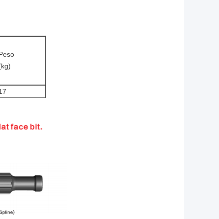
Peso
(kg)
17