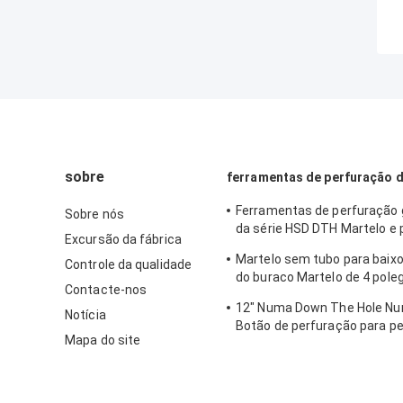
sobre
ferramentas de perfuração d
Ferramentas de perfuração
Sobre nós
da série HSD DTH Martelo e
Excursão da fábrica
Dia.135mm- 155mm
Martelo sem tubo para baixo
Controle da qualidade
do buraco Martelo de 4 pol
Contacte-nos
válvula de pé para a haste I
12" Numa Down The Hole N
Notícia
Botão de perfuração para p
Mapa do site
rocha