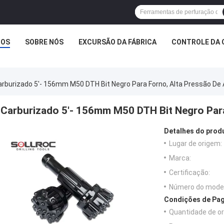
TOS
SOBRE NÓS
EXCURSÃO DA FÁBRICA
CONTROLE DA 
arburizado 5'- 156mm M50 DTH Bit Negro Para Forno, Alta Pressão De 
Carburizado 5'- 156mm M50 DTH Bit Negro Para
Detalhes do prod
Lugar de origem:
Marca:
Certificação:
Número do model
Condições de Pag
Quantidade de o