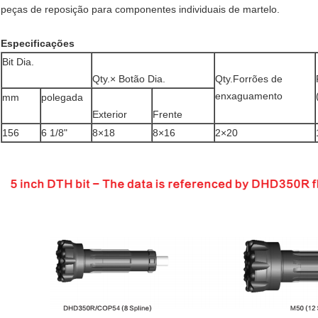
peças de reposição para componentes individuais de martelo.
Especificações
Bit Dia.
Qty.× Botão Dia.
Qty.Forrões de
enxaguamento
mm
polegada
Exterior
Frente
156
6 1/8"
8×18
8×16
2
×20