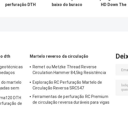
perfuração DTH
baixo do buraco
HD Down The
de alta pressão
DTH Bits de
Hole Hammer
de ar DHD340
perfuração
DTH Hammer
Forro de martelo
resistência ao
HD85 para Shan
de rocha
desgaste alta
DHD380
para mineração
buraco de
aprofundamento
Dei
o dth
Martelo reverso da circulação
 geotécnicas
Remet ou Metzke Thread Reverse
 pedaços
Circulation Hammer 84,5kg Resistência
ao ácido
 do martelo
Exploração RC Perfuração Martelo de
egadas sem
Circulação Reversa SRC547
R340
Ferramentas de perfuração RC Premium
uma120 DTH
de circulação reversa duráveis para vigas
erfuração de
PR40