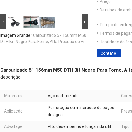
Preço:
Detalhes da emb
Tempo de entreg
Termos de paga
Imagem Grande :
Carburizado 5'- 156mm M50
DTH Bit Negro Para Forno, Alta Pressão de Ar
Habilidade da fon
Contato
Carburizado 5'- 156mm M50 DTH Bit Negro Para Forno, Alt
descrição
Materiais:
Aço carburizado
Cores
Perfuração ou mineração de poços
Aplicação:
Press
de água
Advatage:
Alto desempenho e longa vida útil
Tipo: