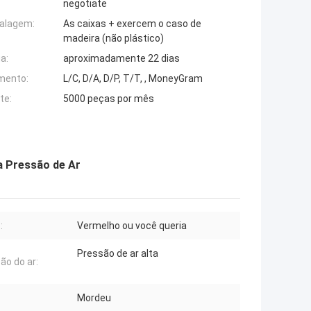
negotiate
alagem:
As caixas + exercem o caso de
madeira (não plástico)
a:
aproximadamente 22 dias
mento:
L/C, D/A, D/P, T/T, , MoneyGram
te:
5000 peças por mês
a Pressão de Ar
:
Vermelho ou você queria
Pressão de ar alta
ão do ar:
Mordeu