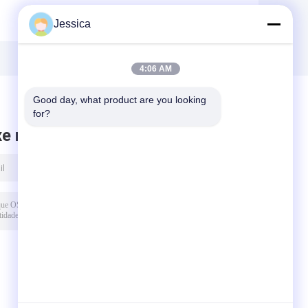
ferramentas de
perfuração DTH
Jessica
perfuração preto
de 95 mm Cor
4''DTH Bit para
azul 3 '' DHD3.5
k
mineração de
DTH Bit para
rocha
perfuração de
4:06 AM
poços de água
Good day, what product are you looking 
for?
xe mensagem