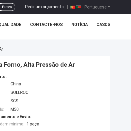
Pedir um orçamento
|
Portuguese
Busca
QUALIDADE
CONTACTE-NOS
NOTÍCIA
CASOS
Ar
 Forno, Alta Pressão de Ar
uto:
China
SOLLROC
SGS
o:
M50
amento e Envio:
rdem mínima:
1 peça