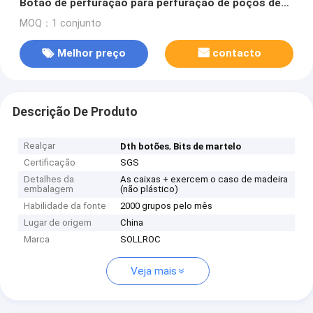
Botão de perfuração para perfuração de poços de
água
MOQ：1 conjunto
Melhor preço
contacto
Descrição De Produto
Realçar
,
Dth botões
Bits de martelo
Certificação
SGS
Detalhes da
As caixas + exercem o caso de madeira
embalagem
(não plástico)
Habilidade da fonte
2000 grupos pelo mês
Lugar de origem
China
Marca
SOLLROC
Veja mais