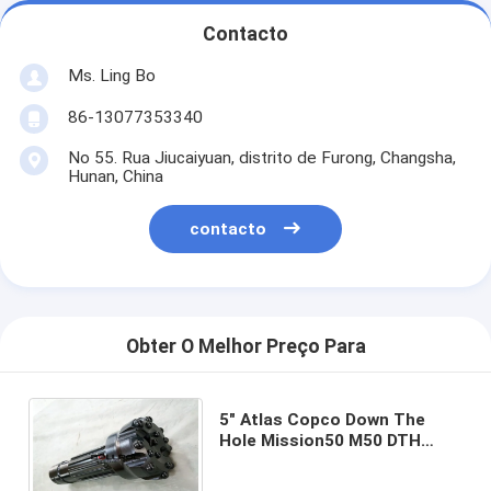
Contacto
Ms. Ling Bo
86-13077353340
No 55. Rua Jiucaiyuan, distrito de Furong, Changsha,
Hunan, China
contacto
Obter O Melhor Preço Para
5" Atlas Copco Down The
Hole Mission50 M50 DTH
Botão de perfuração para
perfuração de poços de água