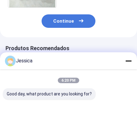
Continue
Produtos Recomendados
Jessica
6:20 PM
Good day, what product are you looking for?
Broca de perfuração
SOLLROC COP44
SOLLROC/Dow
DTH de 4''-110mm
Down The Hole/4
Hole/ DTH Drill
para mineração
inch dth bit para
Button Bits/C
perfuração de poços
Inch Dth Bit p
de água
mineração
Melhor preço
Melhor preço
Melhor pr