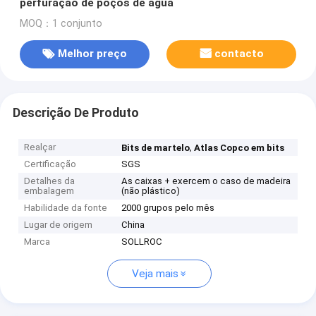
perfuração de poços de água
MOQ：1 conjunto
Melhor preço
contacto
Descrição De Produto
Realçar
,
Bits de martelo
Atlas Copco em bits
Certificação
SGS
Detalhes da
As caixas + exercem o caso de madeira
embalagem
(não plástico)
Habilidade da fonte
2000 grupos pelo mês
Lugar de origem
China
Marca
SOLLROC
Veja mais