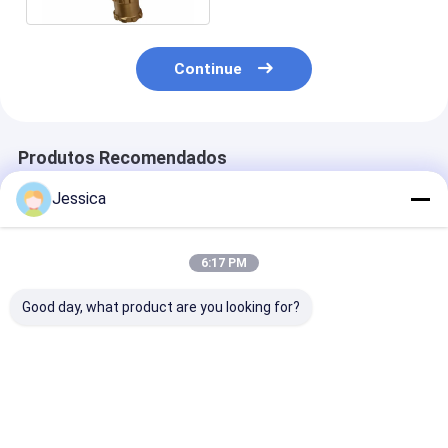
Continue
Produtos Recomendados
Jessica
6:17 PM
Good day, what product are you looking for?
Broca de perfuração
SOLLROC COP44
SOLLROC/Dow
DTH de 4''-110mm
Down The Hole/4
Hole/ DTH Drill
para mineração
inch dth bit para
Button Bits/C
perfuração de poços
Inch Dth Bit p
de água
mineração
Melhor preço
Melhor preço
Melhor pr