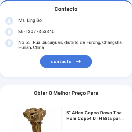
Contacto
Ms. Ling Bo
86-13077353340
No 55. Rua Jiucaiyuan, distrito de Furong, Changsha,
Hunan, China
contacto
Obter O Melhor Preço Para
5" Atlas Copco Down The
Hole Cop54 DTH Bits para
perfuração de poços de
água